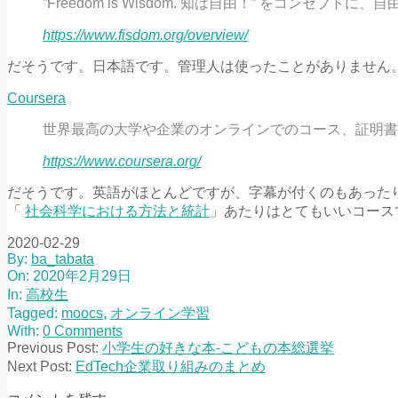
”Freedom is Wisdom. 知は自由！” をコンセプ
https://www.fisdom.org/overview/
だそうです。日本語です。管理人は使ったことがありません
Coursera
世界最高の大学や企業のオンラインでのコース、証明書
https://www.coursera.org/
だそうです。英語がほとんどですが、字幕が付くのもあった
「
社会科学における方法と統計
」あたりはとてもいいコース
2020-02-29
By:
ba_tabata
On:
2020年2月29日
In:
高校生
Tagged:
moocs
,
オンライン学習
With:
0 Comments
Previous Post:
小学生の好きな本‐こどもの本総選挙
Next Post:
EdTech企業取り組みのまとめ