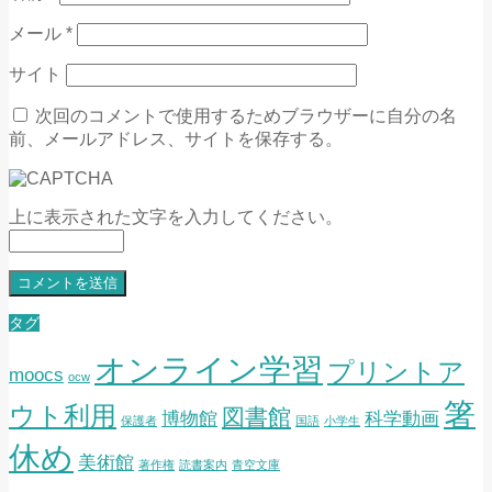
メール
*
サイト
次回のコメントで使用するためブラウザーに自分の名
前、メールアドレス、サイトを保存する。
上に表示された文字を入力してください。
タグ
オンライン学習
プリントア
moocs
ocw
箸
ウト利用
図書館
博物館
科学動画
保護者
国語
小学生
休め
美術館
著作権
読書案内
青空文庫