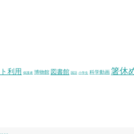
箸休
ト利用
図書館
博物館
科学動画
保護者
国語
小学生