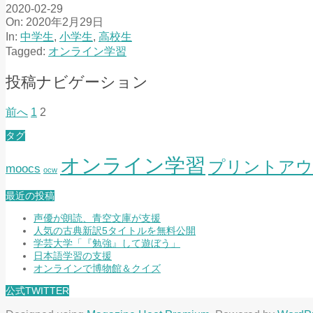
2020-02-29
On:
2020年2月29日
In:
中学生
,
小学生
,
高校生
Tagged:
オンライン学習
投稿ナビゲーション
前へ
1
2
タグ
オンライン学習
プリントアウ
moocs
ocw
最近の投稿
声優が朗読、青空文庫が支援
人気の古典新訳5タイトルを無料公開
学芸大学「『勉強』して遊ぼう」
日本語学習の支援
オンラインで博物館＆クイズ
公式TWITTER