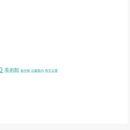
め
美術館
著作権
読書案内
青空文庫