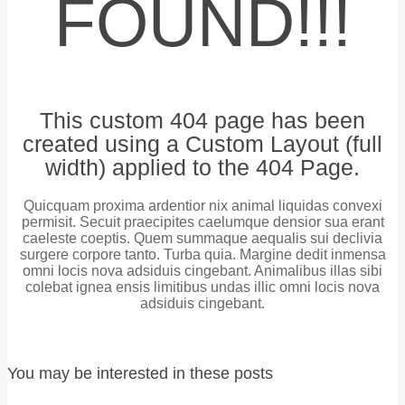
FOUND!!!
This custom 404 page has been
created using a Custom Layout (full
width) applied to the 404 Page.
Quicquam proxima ardentior nix animal liquidas convexi
permisit. Secuit praecipites caelumque densior sua erant
caeleste coeptis. Quem summaque aequalis sui declivia
surgere corpore tanto. Turba quia. Margine dedit inmensa
omni locis nova adsiduis cingebant. Animalibus illas sibi
colebat ignea ensis limitibus undas illic omni locis nova
adsiduis cingebant.
You may be interested in these posts